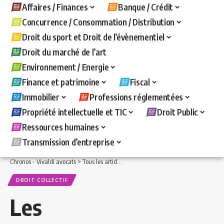
Affaires / Finances
Banque / Crédit
Concurrence / Consommation / Distribution
Droit du sport et Droit de l’évènementiel
Droit du marché de l’art
Environnement / Energie
Finance et patrimoine
Fiscal
Immobilier
Professions réglementées
Propriété intellectuelle et TIC
Droit Public
Ressources humaines
Transmission d’entreprise
Chronos - Vivaldi avocats
>
Tous les articles
>
Ressources humaines
>
Droit collecti
DROIT COLLECTIF
Les