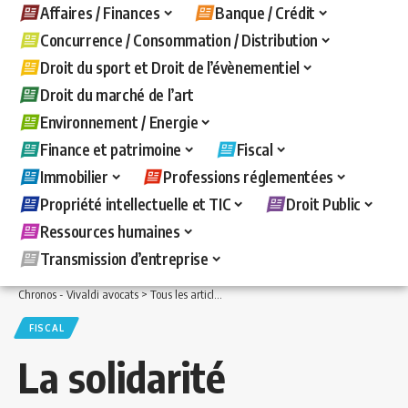
Affaires / Finances
Banque / Crédit
Concurrence / Consommation / Distribution
Droit du sport et Droit de l’évènementiel
Droit du marché de l’art
Environnement / Energie
Finance et patrimoine
Fiscal
Immobilier
Professions réglementées
Propriété intellectuelle et TIC
Droit Public
Ressources humaines
Transmission d’entreprise
Chronos - Vivaldi avocats
>
Tous les articles
>
Fiscal
>
La solidarité fiscale des ép
FISCAL
La solidarité