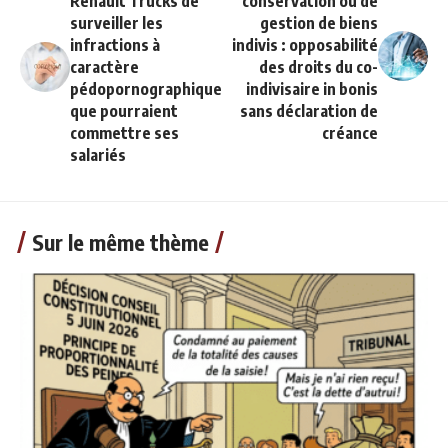
Renault Trucks de
conservation ou de
surveiller les
gestion de biens
infractions à
indivis : opposabilité
caractère
des droits du co-
pédopornographique
indivisaire in bonis
que pourraient
sans déclaration de
commettre ses
créance
salariés
Sur le même thème