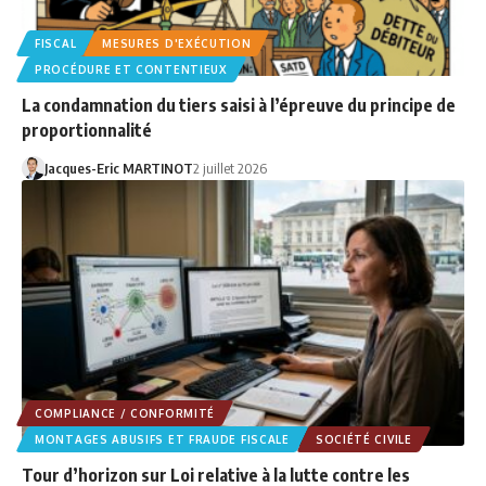
FISCAL
MESURES D'EXÉCUTION
PROCÉDURE ET CONTENTIEUX
La condamnation du tiers saisi à l’épreuve du principe de
proportionnalité
Jacques-Eric MARTINOT
2 juillet 2026
COMPLIANCE / CONFORMITÉ
MONTAGES ABUSIFS ET FRAUDE FISCALE
SOCIÉTÉ CIVILE
Tour d’horizon sur Loi relative à la lutte contre les