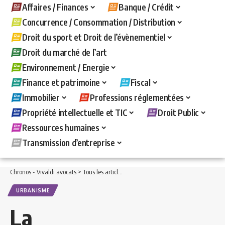
Affaires / Finances
Banque / Crédit
Concurrence / Consommation / Distribution
Droit du sport et Droit de l’évènementiel
Droit du marché de l’art
Environnement / Energie
Finance et patrimoine
Fiscal
Immobilier
Professions réglementées
Propriété intellectuelle et TIC
Droit Public
Ressources humaines
Transmission d’entreprise
Chronos - Vivaldi avocats
>
Tous les articles
>
Droit Public
>
Urbanisme
>
La délivr
URBANISME
La