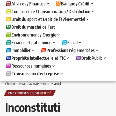
Affaires / Finances
Banque / Crédit
Concurrence / Consommation / Distribution
Droit du sport et Droit de l’évènementiel
Droit du marché de l’art
Environnement / Energie
Finance et patrimoine
Fiscal
Immobilier
Professions réglementées
Propriété intellectuelle et TIC
Droit Public
Ressources humaines
Transmission d’entreprise
Chronos - Vivaldi avocats
>
Tous les articles
>
Affaires / Finances
>
Entreprises en d
ENTREPRISES EN DIFFICULTÉ
Inconstituti