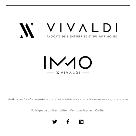
Vivaldi Chronos © - Hôtel Delagarde - 120, rue de l'Hôpital Militaire - 59043 LILLE / 45 avenue Victor Hugo - 75116 PARIS
Politique de confidentialité
|
Mentions légales
|
Crédits