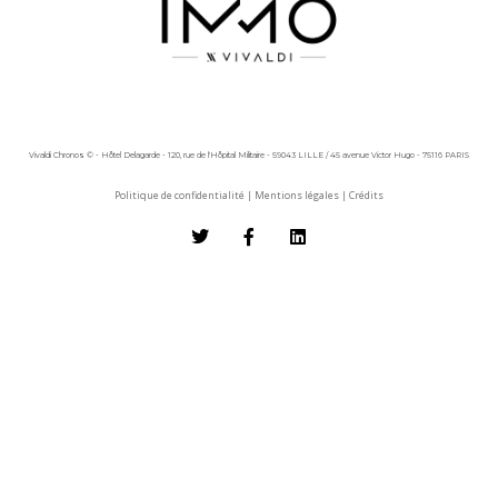
Vivaldi Chronos © - Hôtel Delagarde - 120, rue de l'Hôpital Militaire - 59043 LILLE / 45 avenue Victor Hugo - 75116 PARIS
Politique de confidentialité
|
Mentions légales
|
Crédits