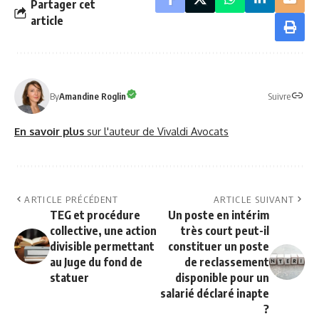
Partager cet
article
Suivre
By
Amandine Roglin
En savoir plus
sur l'auteur de Vivaldi Avocats
ARTICLE PRÉCÉDENT
ARTICLE SUIVANT
TEG et procédure
Un poste en intérim
collective, une action
très court peut-il
divisible permettant
constituer un poste
au Juge du fond de
de reclassement
statuer
disponible pour un
salarié déclaré inapte
?