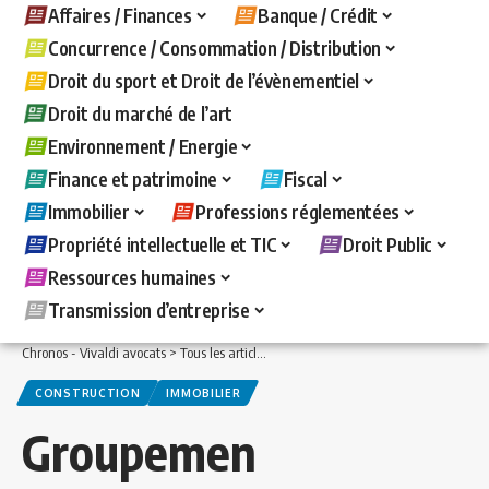
Affaires / Finances
Banque / Crédit
Concurrence / Consommation / Distribution
Droit du sport et Droit de l’évènementiel
Droit du marché de l’art
Environnement / Energie
Finance et patrimoine
Fiscal
Immobilier
Professions réglementées
Propriété intellectuelle et TIC
Droit Public
Ressources humaines
Transmission d’entreprise
Chronos - Vivaldi avocats
>
Tous les articles
>
Immobilier
>
Construction
>
Groupem
CONSTRUCTION
IMMOBILIER
Groupemen