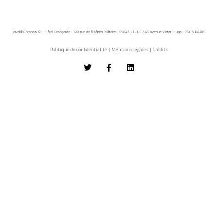
Vivaldi Chronos © - Hôtel Delagarde - 120, rue de l'Hôpital Militaire - 59043 LILLE / 45 avenue Victor Hugo - 75116 PARIS
Politique de confidentialité
|
Mentions légales
|
Crédits