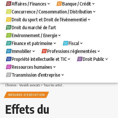
Affaires / Finances
Banque / Crédit
Concurrence / Consommation / Distribution
Droit du sport et Droit de l’évènementiel
Droit du marché de l’art
Environnement / Energie
Finance et patrimoine
Fiscal
Immobilier
Professions réglementées
Propriété intellectuelle et TIC
Droit Public
Ressources humaines
Transmission d’entreprise
Chronos - Vivaldi avocats
>
Tous les articles
>
Banque / Crédit
>
Mesures d'exécuti
MESURES D'EXÉCUTION
Effets du