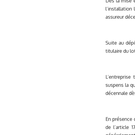
Dès la mise e
l’installatio
assureur déce
Suite au dépô
titulaire du l
L’entreprise
suspens la qu
décennale dès
En présence d
de l’article 