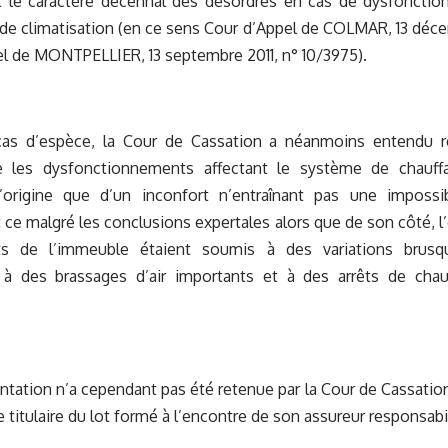
 le caractère décennal des désordres en cas de dysfoncti
 de climatisation (en ce sens Cour d’Appel de COLMAR, 13 dé
l de MONTPELLIER, 13 septembre 2011, n° 10/3975).
as d’espèce, la Cour de Cassation a néanmoins entendu re
 les dysfonctionnements affectant le système de chauffa
l’origine que d’un inconfort n’entraînant pas une impossibi
 ce malgré les conclusions expertales alors que de son côté, l
ts de l’immeuble étaient soumis à des variations brusq
 à des brassages d’air importants et à des arrêts de chau
tation n’a cependant pas été retenue par la Cour de Cassation 
e titulaire du lot formé à l’encontre de son assureur responsabi