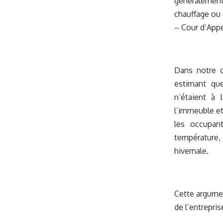
généralement
chauffage ou
– Cour d’Appe
Dans notre c
estimant que
n’étaient à 
l’immeuble et
les occupan
température,
hivernale.
Cette argumen
de l’entrepris