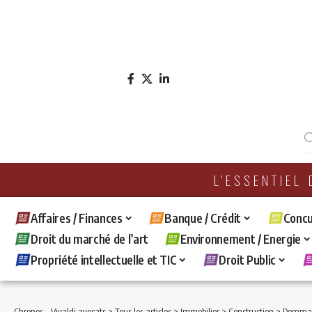
L'ESSENTIEL
Affaires / Finances
Banque / Crédit
Concu
Droit du marché de l’art
Environnement / Energie
Propriété intellectuelle et TIC
Droit Public
Chronos - Vivaldi avocats
>
Tous les articles
>
Immobilier
>
Construction
>
Dommages aff