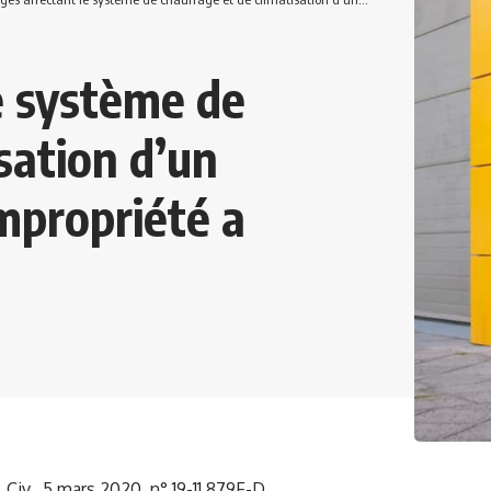
 système de
sation d’un
mpropriété a
 Civ., 5 mars 2020, n° 19-11.879F-D