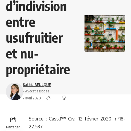
d’indivision
entre
usufruitier
et nu-
propriétaire
Kathia BEULQUE
- Avocat associée
7 avril 2020
ère
Source :
Cass.1
Civ., 12 février 2020, n°18-
22.537
Partager