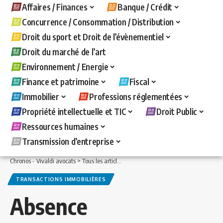
Affaires / Finances
Banque / Crédit
Concurrence / Consommation / Distribution
Droit du sport et Droit de l’évènementiel
Droit du marché de l’art
Environnement / Energie
Finance et patrimoine
Fiscal
Immobilier
Professions réglementées
Propriété intellectuelle et TIC
Droit Public
Ressources humaines
Transmission d’entreprise
Chronos - Vivaldi avocats
>
Tous les articles
>
Immobilier
>
Transactions immobiliè
TRANSACTIONS IMMOBILIÈRES
Absence