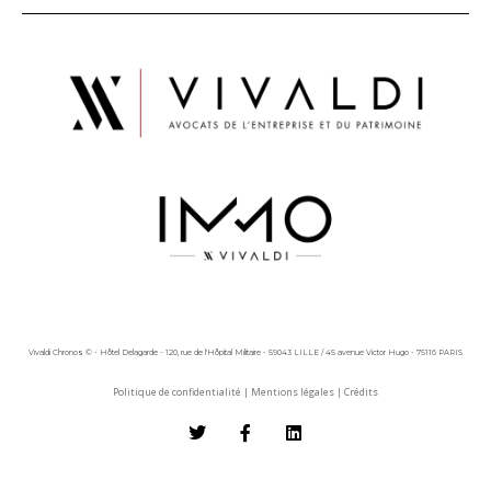
Vivaldi Chronos © - Hôtel Delagarde - 120, rue de l'Hôpital Militaire - 59043 LILLE / 45 avenue Victor Hugo - 75116 PARIS
Politique de confidentialité
|
Mentions légales
|
Crédits