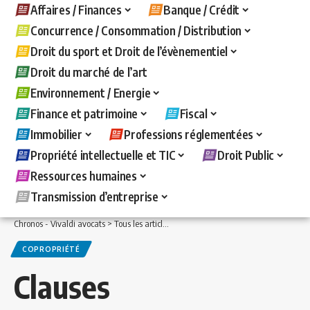
Affaires / Finances
Banque / Crédit
Concurrence / Consommation / Distribution
Droit du sport et Droit de l’évènementiel
Droit du marché de l’art
Environnement / Energie
Finance et patrimoine
Fiscal
Immobilier
Professions réglementées
Propriété intellectuelle et TIC
Droit Public
Ressources humaines
Transmission d’entreprise
Chronos - Vivaldi avocats
>
Tous les articles
>
Immobilier
>
Copropriété
>
Clauses a
COPROPRIÉTÉ
Clauses