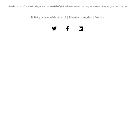
Vivaldi Chronos © - Hôtel Delagarde - 120, rue de l'Hôpital Militaire - 59043 LILLE / 45 avenue Victor Hugo - 75116 PARIS
Politique de confidentialité
|
Mentions légales
|
Crédits