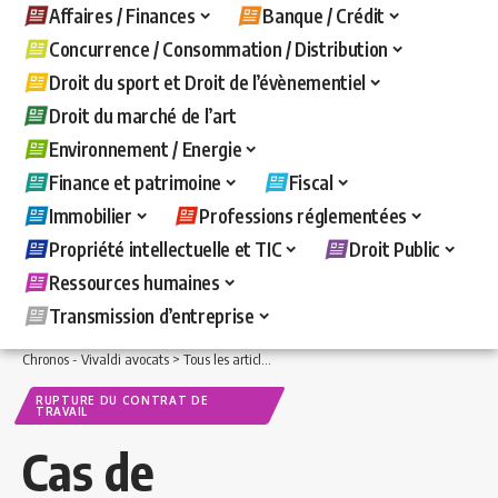
Affaires / Finances
Banque / Crédit
Concurrence / Consommation / Distribution
Droit du sport et Droit de l’évènementiel
Droit du marché de l’art
Environnement / Energie
Finance et patrimoine
Fiscal
Immobilier
Professions réglementées
Propriété intellectuelle et TIC
Droit Public
Ressources humaines
Transmission d’entreprise
Chronos - Vivaldi avocats
>
Tous les articles
>
Ressources humaines
>
Rupture du c
RUPTURE DU CONTRAT DE
TRAVAIL
Cas de