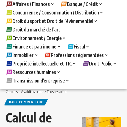
Affaires / Finances
Banque / Crédit
Concurrence / Consommation / Distribution
Droit du sport et Droit de l’évènementiel
Droit du marché de l’art
Environnement / Energie
Finance et patrimoine
Fiscal
Immobilier
Professions réglementées
Propriété intellectuelle et TIC
Droit Public
Ressources humaines
Transmission d’entreprise
Chronos - Vivaldi avocats
>
Tous les articles
>
Immobilier
>
Baux commerciaux
>
C
BAUX COMMERCIAUX
Calcul de