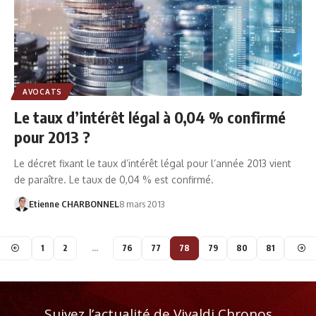
AVOCATS
Le taux d’intérêt légal à 0,04 % confirmé
pour 2013 ?
Le décret fixant le taux d’intérêt légal pour l’année 2013 vient
de paraître. Le taux de 0,04 % est confirmé.
Etienne CHARBONNEL
8 mars 2013
1
2
…
76
77
78
79
80
81
Suivez l’actualité de Vivaldi Chronos