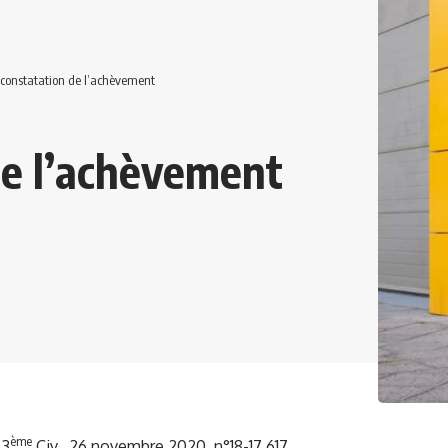
 constatation de l’achèvement
de l’achèvement
ème
.3
Civ., 26 novembre 2020, n°18-17.617