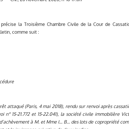
 précise la Troisième Chambre Civile de la Cour de Cassatio
lletin, comme suit :
océdure
arrêt attaqué (Paris, 4 mai 2018), rendu sur renvoi après cassat
oi n° 15-21.772 et 15-22.041), la société civile immobilière Vic
ur d’achèvement à M. et Mme I… B… des lots de copropriété c