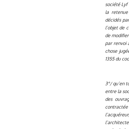
société Lyf
la retenue
décidés par
l’objet de 
de modifier
par renvoi 
chose jugée
1355 du cod
3°/ qu’en t
entre la so
des ouvrag
contractée
l’acquéreu
l’architect