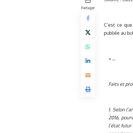
Partager
C’est ce que
publiée au bu
« …
Faits et pr
1. Selon l’
2016, pourv
l’état fut