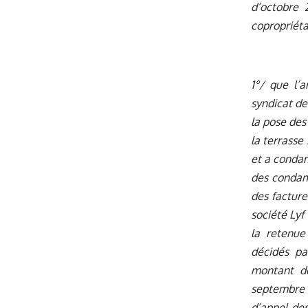
d’octobre
copropriétai
1°/ que l’
syndicat de
la pose des
la terrasse
et a condam
des condam
des facture
société Lyf
la retenue
décidés pa
montant de
septembre 2
d’appel des