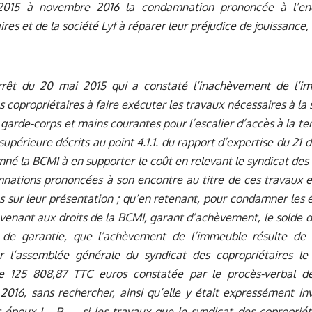
 2015 à novembre 2016 la condamnation prononcée à l’en
res et de la société Lyf à réparer leur préjudice de jouissance, 
arrêt du 20 mai 2015 qui a constaté l’inachèvement de l’
s copropriétaires à faire exécuter les travaux nécessaires à la s
 garde-corps et mains courantes pour l’escalier d’accès à la ter
 supérieure décrits au point 4.1.1. du rapport d’expertise du 
né la BCMI à en supporter le coût en relevant le syndicat des
nations prononcées à son encontre au titre de ces travaux e
s sur leur présentation ; qu’en retenant, pour condamner les 
 venant aux droits de la BCMI, garant d’achèvement, le solde d
 de garantie, que l’achèvement de l’immeuble résulte de 
r l’assemblée générale du syndicat des copropriétaires l
 125 808,87 TTC euros constatée par le procès-verbal de 
016, sans rechercher, ainsi qu’elle y était expressément inv
 époux I… B… , si les travaux que le syndicat des copropriéta