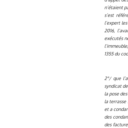
n’étaient p
s’est réfé
l’expert le
2016, l’av
exécutés ne
l’immeuble,
1355 du cod
2°/ que l’
syndicat de
la pose des
la terrasse
et a condam
des condam
des facture