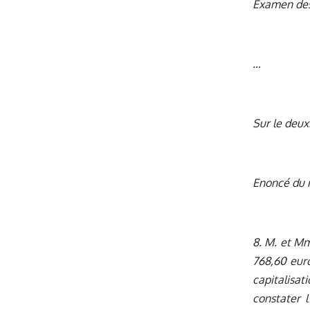
Examen de
…
Sur le deu
Enoncé du
8. M. et Mm
768,60 euro
capitalisat
constater 