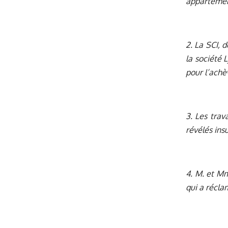
appartement
2. La SCI, 
la société 
pour l’ach
3. Les trav
révélés insu
4. M. et Mm
qui a récla