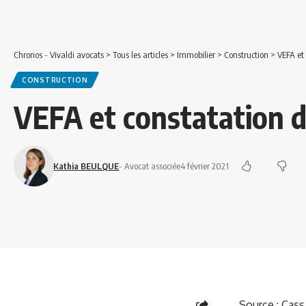
Chronos - Vivaldi avocats
>
Tous les articles
>
Immobilier
>
Construction
>
VEFA et
CONSTRUCTION
VEFA et constatation 
Kathia BEULQUE
- Avocat associée
4 février 2021
Source :
Cass