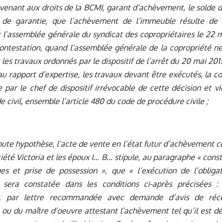
 venant aux droits de la BCMI, garant d’achèvement, le solde d
 de garantie, que l’achèvement de l’immeuble résulte de 
 l’assemblée générale du syndicat des copropriétaires le 22 m
contestation, quand l’assemblée générale de la copropriété ne
 les travaux ordonnés par le dispositif de l’arrêt du 20 mai 20
au rapport d’expertise, les travaux devant être exécutés, la 
 par le chef de dispositif irrévocable de cette décision et vio
e civil, ensemble l’article 480 du code de procédure civile ;
oute hypothèse, l’acte de vente en l’état futur d’achèvement 
ciété Victoria et les époux I… B… stipule, au paragraphe « con
es et prise de possession », que « l’exécution de l’obligat
 sera constatée dans les conditions ci-après précisées :
r, par lettre recommandée avec demande d’avis de récep
e ou du maître d’oeuvre attestant l’achèvement tel qu’il est défi