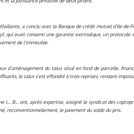
 et la jouissance privative de deux jardins.
défaillante, a conclu avec la Banque de crédit mutuel d’Ile-de-
Lyf, qui avait consenti une garantie extrinsèque, un protocole s
èvement de l’immeuble.
aux d’aménagement du talus situé en fond de parcelle, financé
ffisants, le talus s’est effondré à trois reprises, rendant impossi
e I… B… ont, après expertise, assigné le syndicat des coproprié
mé, reconventionnellement, le paiement du solde du prix.