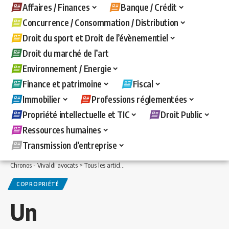
Affaires / Finances
Banque / Crédit
Concurrence / Consommation / Distribution
Droit du sport et Droit de l’évènementiel
Droit du marché de l’art
Environnement / Energie
Finance et patrimoine
Fiscal
Immobilier
Professions réglementées
Propriété intellectuelle et TIC
Droit Public
Ressources humaines
Transmission d’entreprise
Chronos - Vivaldi avocats
>
Tous les articles
>
Immobilier
>
Copropriété
>
Un admini
COPROPRIÉTÉ
Un