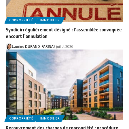
COPROPRIÉTÉ
IMMOBILIER
Syndic irrégulièrement désigné : l’assemblée convoquée
encourt l’annulation
Laurine DURAND-FARINA
2 juillet 2026
COPROPRIÉTÉ
IMMOBILIER
Recouvrement des charges de copropriété : procédure