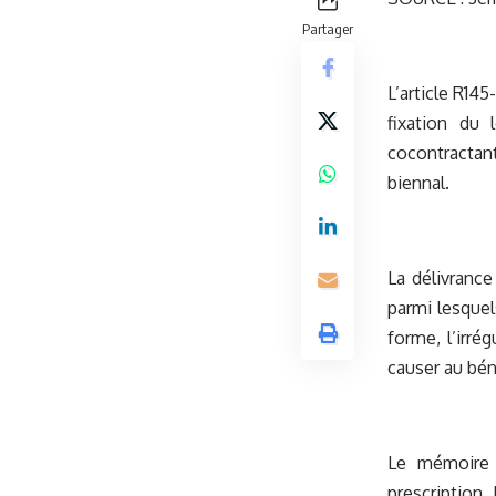
Partager
L’article R14
fixation du 
cocontractant
biennal.
La délivranc
parmi lesquel
forme, l’irré
causer au béné
Le mémoire a
prescription.