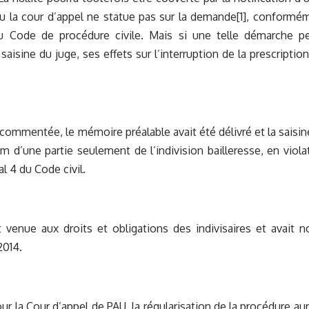
u la cour d’appel ne statue pas sur la demande[1], conformé
1 du Code de procédure civile. Mais si une telle démarche p
aisine du juge, ses effets sur l’interruption de la prescription
e commentée, le mémoire préalable avait été délivré et la saisin
m d’une partie seulement de l’indivision bailleresse, en viol
 al 4 du Code civil.
 venue aux droits et obligations des indivisaires et avait 
2014.
r la Cour d’appel de PAU, la régularisation de la procédure aura