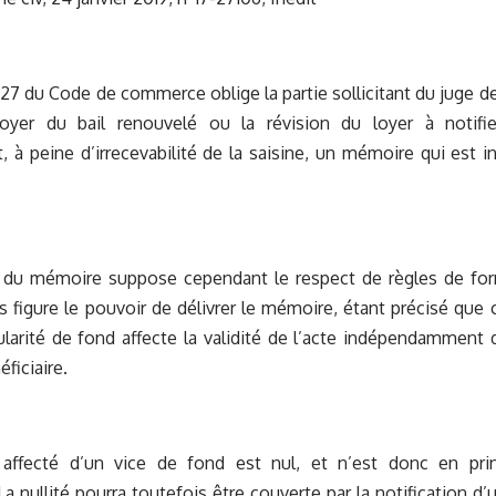
5-27 du Code de commerce oblige la partie sollicitant du juge 
loyer du bail renouvelé ou la révision du loyer à notifi
, à peine d’irrecevabilité de la saisine, un mémoire qui est in
e du mémoire suppose cependant le respect de règles de for
s figure le pouvoir de délivrer le mémoire, étant précisé que
gularité de fond affecte la validité de l’acte indépendamment 
ficiaire.
ffecté d’un vice de fond est nul, et n’est donc en princ
 La nullité pourra toutefois être couverte par la notification d