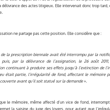
 délivrance des actes litigieux. Elle intervenait donc trop tard, 
e.
ssation ne partage pas cette position. Elle considère que :
i de la prescription biennale avait été interrompu par la notif
1, puis, par la délivrance de l’assignation, le 26 août 201
ion continuant à produire ses effets jusqu’à l’extinction de l’i
 était partie, l’irrégularité de fond, affectant le mémoire pr
 couverte avant qu’il soit statué sur la demande
».
 que le mémoire, même affecté d’un vice de fond, interrompt 
ermet la saisine du juge des loyers, pour autant que l’irrégul