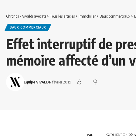
Chronos - Vivaldi avocats
>
Tous les articles
>
Immobilier
>
Baux commerciaux
>
E
BAUX COMMERCIAUX
Effet interruptif de pre
mémoire affecté d’un v
Equipe VIVALDI
7 février 2019
SOURCE : 3ème