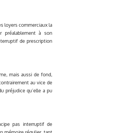
des loyers commerciaux la
er préalablement à son
terruptif de prescription
me, mais aussi de fond,
 contrairement au vice de
du préjudice qu’elle a pu
ipe pas interruptif de
’un mémoire régulier, tant