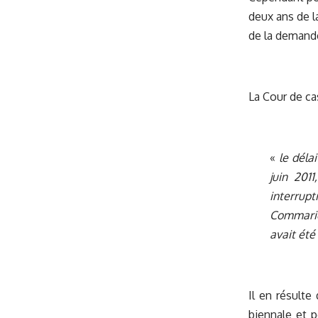
deux ans de la
de la demand
La Cour de ca
«
le déla
juin 201
interrupt
Commarieu
avait été
Il en résulte
biennale et p