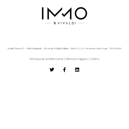
Vivaldi Chronos © - Hôtel Delagarde - 120, rue de l'Hôpital Militaire - 59043 LILLE / 45 avenue Victor Hugo - 75116 PARIS
Politique de confidentialité
|
Mentions légales
|
Crédits