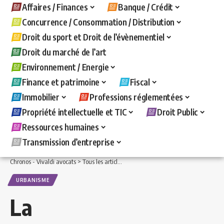
Affaires / Finances
Banque / Crédit
Concurrence / Consommation / Distribution
Droit du sport et Droit de l’évènementiel
Droit du marché de l’art
Environnement / Energie
Finance et patrimoine
Fiscal
Immobilier
Professions réglementées
Propriété intellectuelle et TIC
Droit Public
Ressources humaines
Transmission d’entreprise
Chronos - Vivaldi avocats
>
Tous les articles
>
Droit Public
>
Urbanisme
>
La presc
URBANISME
La