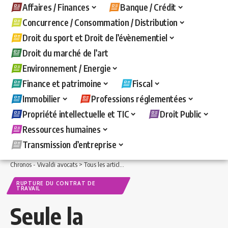
Affaires / Finances
Banque / Crédit
Concurrence / Consommation / Distribution
Droit du sport et Droit de l’évènementiel
Droit du marché de l’art
Environnement / Energie
Finance et patrimoine
Fiscal
Immobilier
Professions réglementées
Propriété intellectuelle et TIC
Droit Public
Ressources humaines
Transmission d’entreprise
Chronos - Vivaldi avocats
>
Tous les articles
>
Ressources humaines
>
Rupture du c
RUPTURE DU CONTRAT DE
TRAVAIL
Seule la