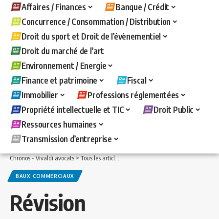
Affaires / Finances
Banque / Crédit
Concurrence / Consommation / Distribution
Droit du sport et Droit de l’évènementiel
Droit du marché de l’art
Environnement / Energie
Finance et patrimoine
Fiscal
Immobilier
Professions réglementées
Propriété intellectuelle et TIC
Droit Public
Ressources humaines
Transmission d’entreprise
Chronos - Vivaldi avocats
>
Tous les articles
>
Immobilier
>
Baux commerciaux
>
R
BAUX COMMERCIAUX
Révision