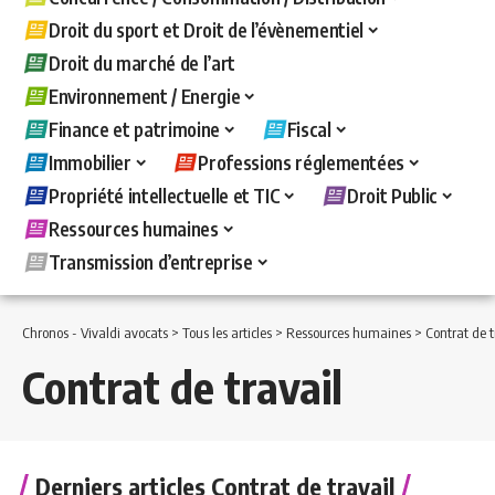
Droit du sport et Droit de l’évènementiel
Droit du marché de l’art
Environnement / Energie
Finance et patrimoine
Fiscal
Immobilier
Professions réglementées
Propriété intellectuelle et TIC
Droit Public
Ressources humaines
Transmission d’entreprise
Chronos - Vivaldi avocats
>
Tous les articles
>
Ressources humaines
>
Contrat de t
Contrat de travail
Derniers articles Contrat de travail