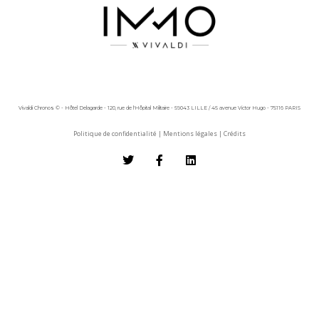
Vivaldi Chronos © - Hôtel Delagarde - 120, rue de l'Hôpital Militaire - 59043 LILLE / 45 avenue Victor Hugo - 75116 PARIS
Politique de confidentialité
|
Mentions légales
|
Crédits