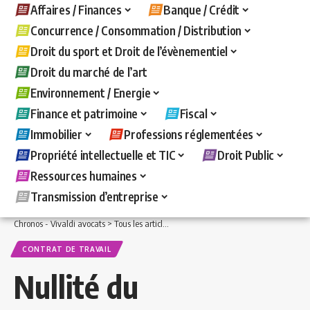
Affaires / Finances
Banque / Crédit
Concurrence / Consommation / Distribution
Droit du sport et Droit de l’évènementiel
Droit du marché de l’art
Environnement / Energie
Finance et patrimoine
Fiscal
Immobilier
Professions réglementées
Propriété intellectuelle et TIC
Droit Public
Ressources humaines
Transmission d’entreprise
Chronos - Vivaldi avocats
>
Tous les articles
>
Ressources humaines
>
Contrat de t
CONTRAT DE TRAVAIL
Nullité du