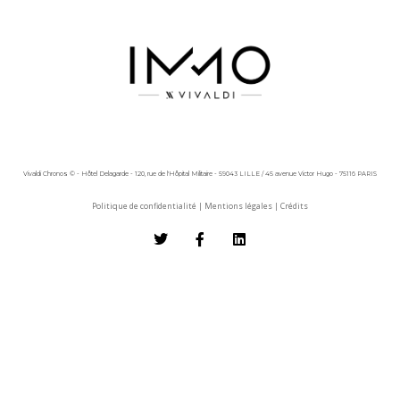
Vivaldi Chronos © - Hôtel Delagarde - 120, rue de l'Hôpital Militaire - 59043 LILLE / 45 avenue Victor Hugo - 75116 PARIS
Politique de confidentialité
|
Mentions légales
|
Crédits