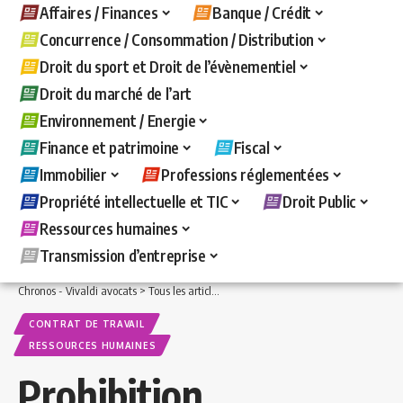
Affaires / Finances
Banque / Crédit
Concurrence / Consommation / Distribution
Droit du sport et Droit de l’évènementiel
Droit du marché de l’art
Environnement / Energie
Finance et patrimoine
Fiscal
Immobilier
Professions réglementées
Propriété intellectuelle et TIC
Droit Public
Ressources humaines
Transmission d’entreprise
Chronos - Vivaldi avocats
>
Tous les articles
>
Ressources humaines
>
Contrat de t
CONTRAT DE TRAVAIL
RESSOURCES HUMAINES
Prohibition