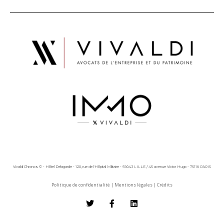
Vivaldi Chronos © - Hôtel Delagarde - 120, rue de l'Hôpital Militaire - 59043 LILLE / 45 avenue Victor Hugo - 75116 PARIS
Politique de confidentialité
|
Mentions légales
|
Crédits