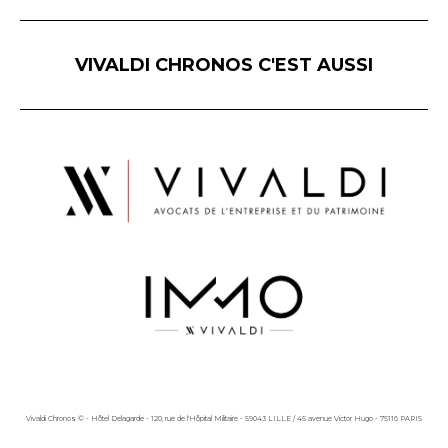
VIVALDI CHRONOS C'EST AUSSI
Vivaldi Chronos © - Hôtel Delagarde - 120, rue de l'Hôpital Militaire - 59043 LILLE / 45 avenue Victor Hugo - 75116 PARIS