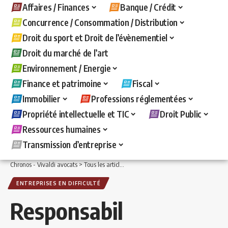
Affaires / Finances
Banque / Crédit
Concurrence / Consommation / Distribution
Droit du sport et Droit de l’évènementiel
Droit du marché de l’art
Environnement / Energie
Finance et patrimoine
Fiscal
Immobilier
Professions réglementées
Propriété intellectuelle et TIC
Droit Public
Ressources humaines
Transmission d’entreprise
Chronos - Vivaldi avocats
>
Tous les articles
>
Affaires / Finances
>
Entreprises en d
ENTREPRISES EN DIFFICULTÉ
Responsabil