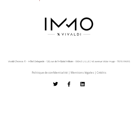
Vivaldi Chronos © - Hôtel Delagarde - 120, rue de l'Hôpital Militaire - 59043 LILLE / 45 avenue Victor Hugo - 75116 PARIS
Politique de confidentialité
|
Mentions légales
|
Crédits