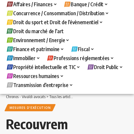
Affaires / Finances
Banque / Crédit
Concurrence / Consommation / Distribution
Droit du sport et Droit de l’évènementiel
Droit du marché de l’art
Environnement / Energie
Finance et patrimoine
Fiscal
Immobilier
Professions réglementées
Propriété intellectuelle et TIC
Droit Public
Ressources humaines
Transmission d’entreprise
Chronos - Vivaldi avocats
>
Tous les articles
>
Banque / Crédit
>
Mesures d'exécuti
MESURES D'EXÉCUTION
Recouvrem