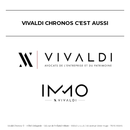
VIVALDI CHRONOS C'EST AUSSI
Vivaldi Chronos © - Hôtel Delagarde - 120, rue de l'Hôpital Militaire - 59043 LILLE / 45 avenue Victor Hugo - 75116 PARIS