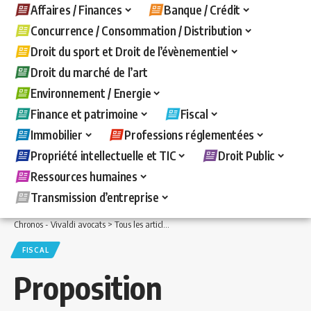
Affaires / Finances
Banque / Crédit
Concurrence / Consommation / Distribution
Droit du sport et Droit de l’évènementiel
Droit du marché de l’art
Environnement / Energie
Finance et patrimoine
Fiscal
Immobilier
Professions réglementées
Propriété intellectuelle et TIC
Droit Public
Ressources humaines
Transmission d’entreprise
Chronos - Vivaldi avocats
>
Tous les articles
>
Fiscal
>
Proposition de loi constituti
FISCAL
Proposition