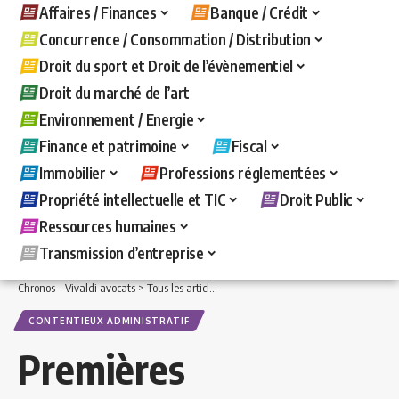
Affaires / Finances
Banque / Crédit
Concurrence / Consommation / Distribution
Droit du sport et Droit de l’évènementiel
Droit du marché de l’art
Environnement / Energie
Finance et patrimoine
Fiscal
Immobilier
Professions réglementées
Propriété intellectuelle et TIC
Droit Public
Ressources humaines
Transmission d’entreprise
Chronos - Vivaldi avocats
>
Tous les articles
>
Droit Public
>
Contentieux administr
CONTENTIEUX ADMINISTRATIF
Premières