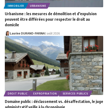
IMMOBILIER
URBANISME
Urbanisme : les mesures de démolition et d’expulsion
peuvent être différées pour respecter le droit au
domicile
Laurine DURAND-FARINA
3 août 2026
DROIT PUBLIC
EXPROPRIATION
SERVICES PUBLICS
Domaine public : déclassement vs. désaffectation, le juge
administratif veille à la chronologie