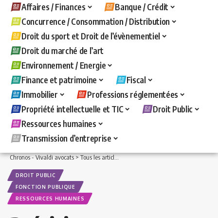
Affaires / Finances
Banque / Crédit
Concurrence / Consommation / Distribution
Droit du sport et Droit de l’évènementiel
Droit du marché de l’art
Environnement / Energie
Finance et patrimoine
Fiscal
Immobilier
Professions réglementées
Propriété intellectuelle et TIC
Droit Public
Ressources humaines
Transmission d’entreprise
Chronos - Vivaldi avocats
>
Tous les articles
>
Droit Public
>
Fonction publique
>
Pr
DROIT PUBLIC
FONCTION PUBLIQUE
RESSOURCES HUMAINES