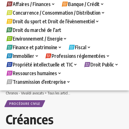
Affaires / Finances
Banque / Crédit
Concurrence / Consommation / Distribution
Droit du sport et Droit de l’évènementiel
Droit du marché de l’art
Environnement / Energie
Finance et patrimoine
Fiscal
Immobilier
Professions réglementées
Propriété intellectuelle et TIC
Droit Public
Ressources humaines
Transmission d’entreprise
Chronos - Vivaldi avocats
>
Tous les articles
>
Droit Public
>
Procédure civile
>
Créa
PROCÉDURE CIVILE
Créances