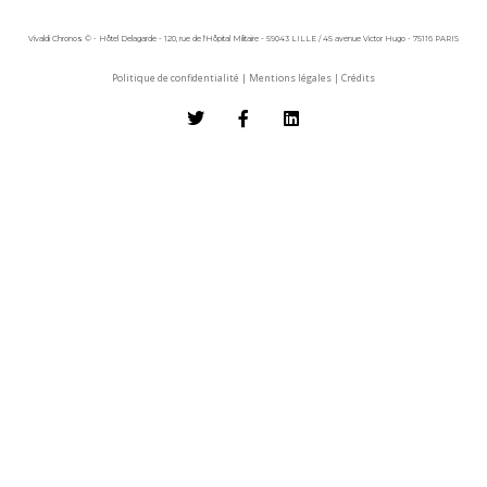
Vivaldi Chronos © - Hôtel Delagarde - 120, rue de l'Hôpital Militaire - 59043 LILLE / 45 avenue Victor Hugo - 75116 PARIS
Politique de confidentialité
|
Mentions légales
|
Crédits