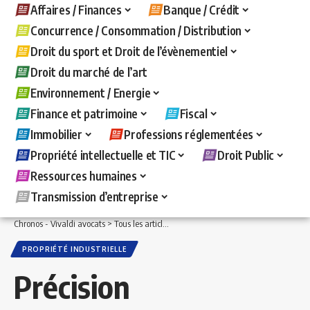
Affaires / Finances
Banque / Crédit
Concurrence / Consommation / Distribution
Droit du sport et Droit de l’évènementiel
Droit du marché de l’art
Environnement / Energie
Finance et patrimoine
Fiscal
Immobilier
Professions réglementées
Propriété intellectuelle et TIC
Droit Public
Ressources humaines
Transmission d’entreprise
Chronos - Vivaldi avocats
>
Tous les articles
>
Propriété intellectuelle et TIC
>
Propr
PROPRIÉTÉ INDUSTRIELLE
Précision