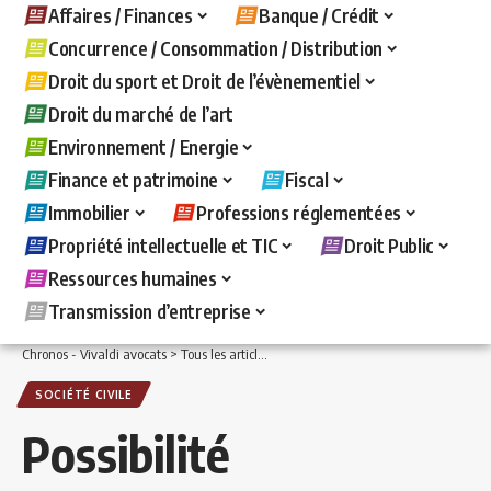
Affaires / Finances
Banque / Crédit
Concurrence / Consommation / Distribution
Droit du sport et Droit de l’évènementiel
Droit du marché de l’art
Environnement / Energie
Finance et patrimoine
Fiscal
Immobilier
Professions réglementées
Propriété intellectuelle et TIC
Droit Public
Ressources humaines
Transmission d’entreprise
Chronos - Vivaldi avocats
>
Tous les articles
>
Affaires / Finances
>
Droit des sociét
SOCIÉTÉ CIVILE
Possibilité