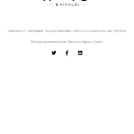
Vivaldi Chronos © - Hôtel Delagarde - 120, rue de l'Hôpital Militaire - 59043 LILLE / 45 avenue Victor Hugo - 75116 PARIS
Politique de confidentialité
|
Mentions légales
|
Crédits