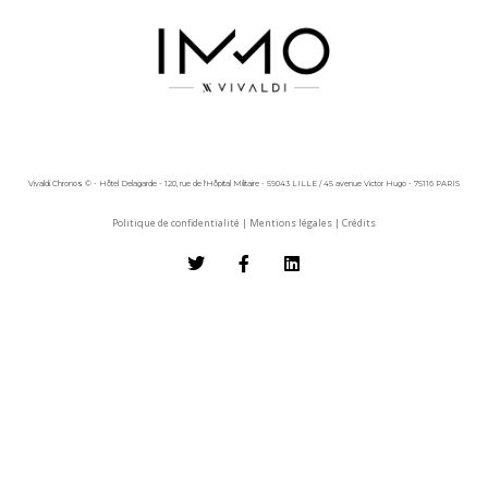
Vivaldi Chronos © - Hôtel Delagarde - 120, rue de l'Hôpital Militaire - 59043 LILLE / 45 avenue Victor Hugo - 75116 PARIS
Politique de confidentialité
|
Mentions légales
|
Crédits