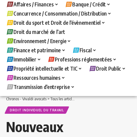
Affaires / Finances
Banque / Crédit
Concurrence / Consommation / Distribution
Droit du sport et Droit de l’évènementiel
Droit du marché de l’art
Environnement / Energie
Finance et patrimoine
Fiscal
Immobilier
Professions réglementées
Propriété intellectuelle et TIC
Droit Public
Ressources humaines
Transmission d’entreprise
Chronos - Vivaldi avocats
>
Tous les articles
>
Ressources humaines
>
Droit indivi
DROIT INDIVIDUEL DU TRAVAIL
Nouveaux