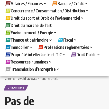
Affaires / Finances
Banque / Crédit
Concurrence / Consommation / Distribution
Droit du sport et Droit de l’évènementiel
Droit du marché de l’art
Environnement / Energie
Finance et patrimoine
Fiscal
Immobilier
Professions réglementées
Propriété intellectuelle et TIC
Droit Public
Ressources humaines
Transmission d’entreprise
Chronos - Vivaldi avocats
>
Tous les articles
>
Droit Public
>
Urbanisme
>
Pas de re
URBANISME
Pas de