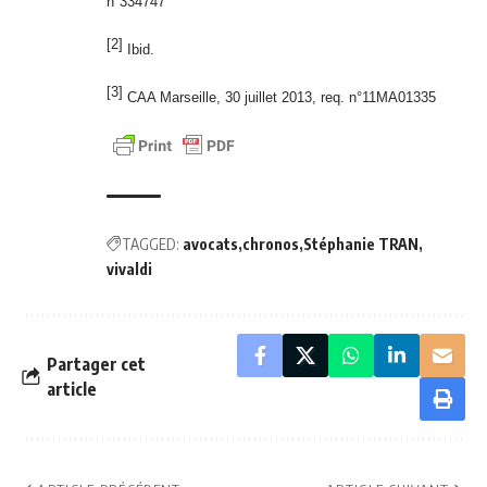
n°334747
[2]
Ibid.
[3]
CAA Marseille, 30 juillet 2013, req. n°11MA01335
TAGGED:
avocats
chronos
Stéphanie TRAN
vivaldi
Partager cet
article