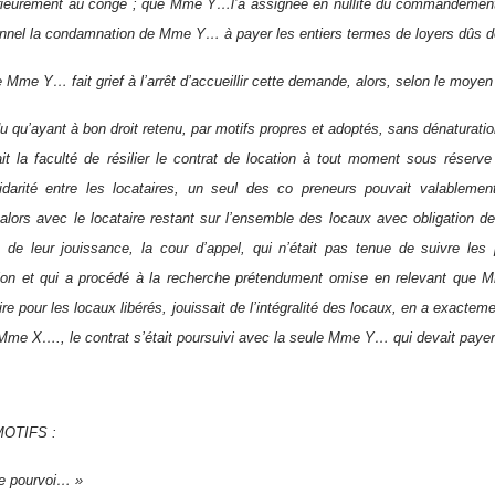
ieurement au congé ; que Mme Y…l’a assignée en nullité du commandement ; q
nnel la condamnation de Mme Y… à payer les entiers termes de loyers dûs d
 Mme Y… fait grief à l’arrêt d’accueillir cette demande, alors, selon le moye
u qu’ayant à bon droit retenu, par motifs propres et adoptés, sans dénaturation
it la faculté de résilier le contrat de location à tout moment sous réserv
idarité entre les locataires, un seul des co preneurs pouvait valablemen
 alors avec le locataire restant sur l’ensemble des locaux avec obligation de 
e de leur jouissance, la cour d’appel, qui n’était pas tenue de suivre les 
ion et qui a procédé à la recherche prétendument omise en relevant que 
ire pour les locaux libérés, jouissait de l’intégralité des locaux, en a exacte
 Mme X…., le contrat s’était poursuivi avec la seule Mme Y… qui devait payer l’
OTIFS :
e pourvoi… »