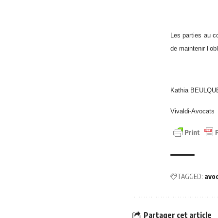
Les parties au co
de maintenir l’ob
Kathia BEULQU
Vivaldi-Avocats
TAGGED:
avo
Partager cet article