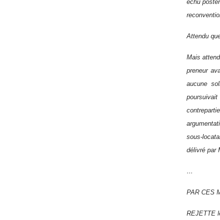
échu postér
reconventio
Attendu que
Mais attend
preneur ava
aucune sol
poursuivait
contreparti
argumentat
sous-locata
délivré par
…
PAR CES M
REJETTE l