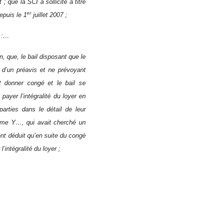
ue la SCI a sollicité à titre
er
epuis le 1
juillet 2007 ;
n :…
, que, le bail disposant que le
e d’un préavis et ne prévoyant
t donner congé et le bail se
payer l’intégralité du loyer en
parties dans le détail de leur
Mme Y…, qui avait cherché un
ment déduit qu’en suite du congé
intégralité du loyer ;