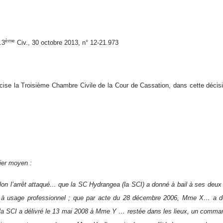
ème
.3
Civ., 30 octobre 2013, n° 12-21.973
cise la Troisième Chambre Civile de la Cour de Cassation, dans cette décis
ier moyen :
lon l’arrêt attaqué… que la SC Hydrangea (la SCI) a donné à bail à ses d
 à usage professionnel ; que par acte du 28 décembre 2006, Mme X… a do
la SCI a délivré le 13 mai 2008 à Mme Y … restée dans les lieux, un comman