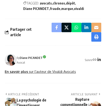
TAGGED:
avocats
chronos
dépôt
Diane PICANDET
fraude
marque
vivaldi
Partager cet
article
By
Diane PICANDET
Suivre
Avocat
En savoir plus
sur l'auteur de Vivaldi Avocats
ARTICLE PRÉCÉDENT
ARTICLE SUIVANT
Rupture
La psychologie de
conventionnelle :
l’investisseur