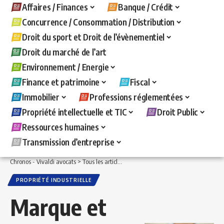
Affaires / Finances
Banque / Crédit
Concurrence / Consommation / Distribution
Droit du sport et Droit de l’évènementiel
Droit du marché de l’art
Environnement / Energie
Finance et patrimoine
Fiscal
Immobilier
Professions réglementées
Propriété intellectuelle et TIC
Droit Public
Ressources humaines
Transmission d’entreprise
Chronos - Vivaldi avocats
>
Tous les articles
>
Propriété intellectuelle et TIC
>
Propr
PROPRIÉTÉ INDUSTRIELLE
Marque et