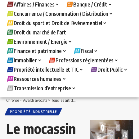
Affaires / Finances
Banque / Crédit
Concurrence / Consommation / Distribution
Droit du sport et Droit de l’évènementiel
Droit du marché de l’art
Environnement / Energie
Finance et patrimoine
Fiscal
Immobilier
Professions réglementées
Propriété intellectuelle et TIC
Droit Public
Ressources humaines
Transmission d’entreprise
Chronos - Vivaldi avocats
>
Tous les articles
>
Propriété intellectuelle et TIC
>
Propr
PROPRIÉTÉ INDUSTRIELLE
Le mocassin