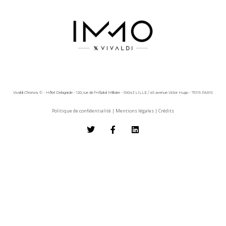
Vivaldi Chronos © - Hôtel Delagarde - 120, rue de l'Hôpital Militaire - 59043 LILLE / 45 avenue Victor Hugo - 75116 PARIS
Politique de confidentialité
|
Mentions légales
|
Crédits