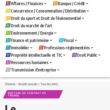
Affaires / Finances
Banque / Crédit
Concurrence / Consommation / Distribution
Droit du sport et Droit de l’évènementiel
Droit du marché de l’art
Environnement / Energie
Finance et patrimoine
Fiscal
Immobilier
Professions réglementées
Propriété intellectuelle et TIC
Droit Public
Ressources humaines
Transmission d’entreprise
Chronos - Vivaldi avocats
>
Tous les articles
>
Ressources humaines
>
Rupture du c
RUPTURE DU CONTRAT DE
TRAVAIL
Le