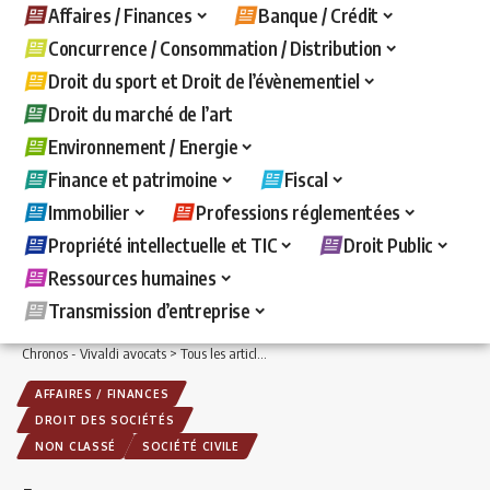
Affaires / Finances
Banque / Crédit
Concurrence / Consommation / Distribution
Droit du sport et Droit de l’évènementiel
Droit du marché de l’art
Environnement / Energie
Finance et patrimoine
Fiscal
Immobilier
Professions réglementées
Propriété intellectuelle et TIC
Droit Public
Ressources humaines
Transmission d’entreprise
Chronos - Vivaldi avocats
>
Tous les articles
>
Affaires / Finances
>
Droit des sociét
AFFAIRES / FINANCES
DROIT DES SOCIÉTÉS
NON CLASSÉ
SOCIÉTÉ CIVILE