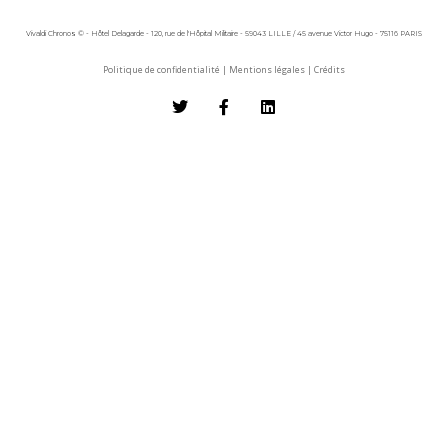
Vivaldi Chronos © - Hôtel Delagarde - 120, rue de l'Hôpital Militaire - 59043 LILLE / 45 avenue Victor Hugo - 75116 PARIS
Politique de confidentialité
|
Mentions légales
|
Crédits