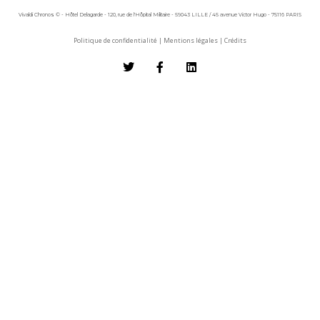
Vivaldi Chronos © - Hôtel Delagarde - 120, rue de l'Hôpital Militaire - 59043 LILLE / 45 avenue Victor Hugo - 75116 PARIS
Politique de confidentialité
|
Mentions légales
|
Crédits