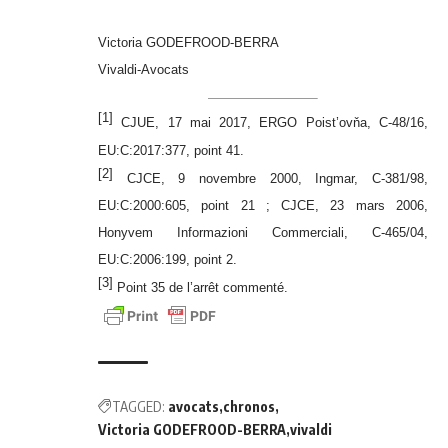
Victoria GODEFROOD-BERRA
Vivaldi-Avocats
[1]
CJUE, 17 mai 2017, ERGO Poist’ovňa, C-48/16,
EU:C:2017:377, point 41.
[2]
CJCE, 9 novembre 2000, Ingmar, C-381/98,
EU:C:2000:605, point 21 ; CJCE, 23 mars 2006,
Honyvem Informazioni Commerciali, C-465/04,
EU:C:2006:199, point 2.
[3]
Point 35 de l’arrêt commenté.
TAGGED:
avocats
chronos
Victoria GODEFROOD-BERRA
vivaldi