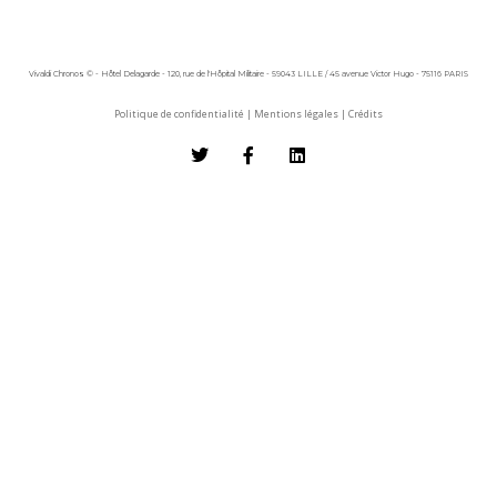
Vivaldi Chronos © - Hôtel Delagarde - 120, rue de l'Hôpital Militaire - 59043 LILLE / 45 avenue Victor Hugo - 75116 PARIS
Politique de confidentialité
|
Mentions légales
|
Crédits