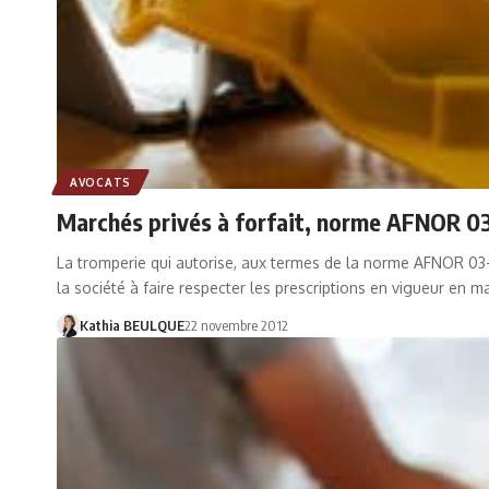
AVOCATS
Marchés privés à forfait, norme AFNOR 03-
La tromperie qui autorise, aux termes de la norme AFNOR 03-00
la société à faire respecter les prescriptions en vigueur en m
Kathia BEULQUE
22 novembre 2012