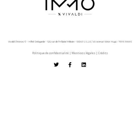
Vivaldi Chronos © - Hôtel Delagarde - 120, rue de l'Hôpital Militaire - 59043 LILLE / 45 avenue Victor Hugo - 75116 PARIS
Politique de confidentialité
|
Mentions légales
|
Crédits