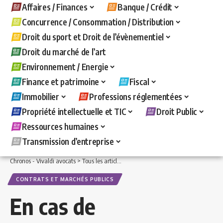
Affaires / Finances
Banque / Crédit
Concurrence / Consommation / Distribution
Droit du sport et Droit de l’évènementiel
Droit du marché de l’art
Environnement / Energie
Finance et patrimoine
Fiscal
Immobilier
Professions réglementées
Propriété intellectuelle et TIC
Droit Public
Ressources humaines
Transmission d’entreprise
Chronos - Vivaldi avocats
>
Tous les articles
>
Droit Public
>
Contrats et marchés pu
CONTRATS ET MARCHÉS PUBLICS
En cas de