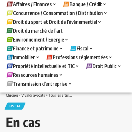
Affaires / Finances
Banque / Crédit
Concurrence / Consommation / Distribution
Droit du sport et Droit de l’évènementiel
Droit du marché de l’art
Environnement / Energie
Finance et patrimoine
Fiscal
Immobilier
Professions réglementées
Propriété intellectuelle et TIC
Droit Public
Ressources humaines
Transmission d’entreprise
Chronos - Vivaldi avocats
>
Tous les articles
>
Fiscal
>
En cas d’autocontrôle, le rég
FISCAL
En cas