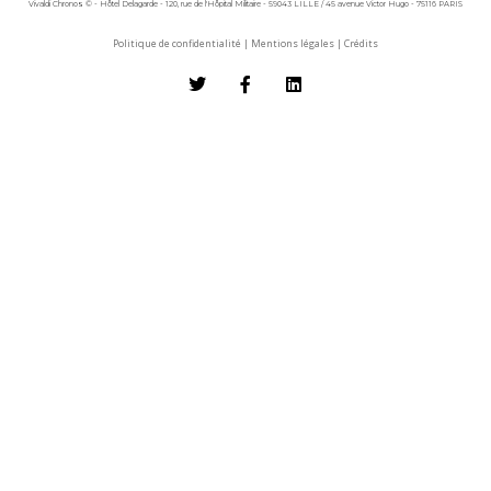
Vivaldi Chronos © - Hôtel Delagarde - 120, rue de l'Hôpital Militaire - 59043 LILLE / 45 avenue Victor Hugo - 75116 PARIS
Politique de confidentialité
|
Mentions légales
|
Crédits