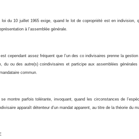
la loi du 10 juillet 1965 exige, quand le lot de copropriété est en indivisio
représentation à l’assemblée générale.
il est cependant assez fréquent que l’un des co indivisaires prenne la gestion
e, du ou des autre(s) coindivisaires et participe aux assemblées générales 
mandataire commun.
 se montre parfois tolérante, invoquant, quand les circonstances de l’esp
ndivisaire apparaît détenteur d’un mandat apparent, au titre de la théorie du m
E