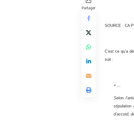
Partager
SOURCE : CA Par
C’est ce qu’a dé
suit :
« …
Selon l’art
stipulatio
d’accord, d