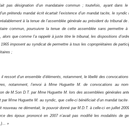
alait pas désignation d’un mandataire commun ; toutefois, ayant dans 
d’un prétendu mandat écrit écartait l’existence d’un mandat tacite, le syndic
éalablement à la tenue de l’assemblée générale au président du tribunal de 
taire commun, poursuivre la tenue de cette assemblée sans permettre à l’
 alors que comme l’a rappelé à juste titre le tribunal, les dispositions d’ordre 
et 1965 imposent au syndicat de permettre à tous les copropriétaires de part
taires ;
, il ressort d’un ensemble d’éléments, notamment, le libellé des convocatio
aires, notamment, l’envoi à Mme Huguette M. de convocations au nom d
ion de M.Son D.T. par Mme Huguette M. lors des assemblées générales anté
 par Mme Huguette M. au syndic, que celle-ci bénéficiait d’un mandat tacite 
it nouveau ne démentait, le pouvoir donné par M.D.T. à celle-ci en juillet 2009
rce des époux prononcé en 2007 n’avait pas modifié les modalités de gest
…)… »