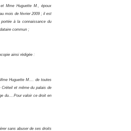
T. et Mme Huguette M., époux
u mois de février 2009 ; il est
 portée à la connaissance du
ndataire commun ;
copie ainsi rédigée :
e Mme Huguette M…. de toutes
 Créteil et même du palais de
e du….Pour valoir ce droit en
érer sans abuser de ses droits