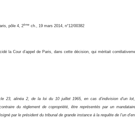
ème
is, pôle 4, 2
ch., 19 mars 2014, n°12/00382
cidé la Cour d’appel de Paris, dans cette décision, qui méritait corrélati
icle 23, alinéa 2, de la loi du 10 juillet 1965, en cas d’indivision d’un lo
n contraire du règlement de copropriété, être représentés par un mandata
ésigné par le président du tribunal de grande instance à la requête de l’un d’e