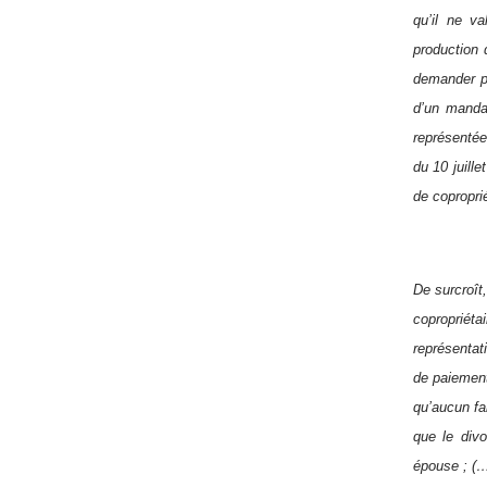
qu’il ne v
production 
demander pr
d’un manda
représentée,
du 10 juill
de coproprié
De surcroît
copropriét
représentat
de paiement
qu’aucun fa
que le divo
épouse ; (