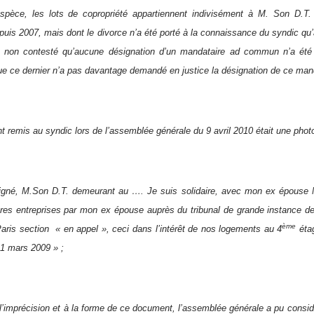
spèce, les lots de copropriété appartiennent indivisément à M. Son D.
puis 2007, mais dont le divorce n’a été porté à la connaissance du syndic qu’a
t non contesté qu’aucune désignation d’un mandataire ad commun n’a été
ue ce dernier n’a pas davantage demandé en justice la désignation de ce ma
 remis au syndic lors de l’assemblée générale du 9 avril 2010 était une photo
igné, M.Son D.T. demeurant au …. Je suis solidaire, avec mon ex épous
res entreprises par mon ex épouse auprès du tribunal de grande instance de
ème
Paris section « en appel », ceci dans l’intérêt de nos logements au 4
étag
 11 mars 2009 » ;
l’imprécision et à la forme de ce document, l’assemblée générale a pu consid