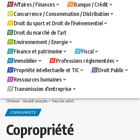
Affaires / Finances
Banque / Crédit
Concurrence / Consommation / Distribution
Droit du sport et Droit de l’évènementiel
Droit du marché de l’art
Environnement / Energie
Finance et patrimoine
Fiscal
Immobilier
Professions réglementées
Propriété intellectuelle et TIC
Droit Public
Ressources humaines
Transmission d’entreprise
Chronos - Vivaldi avocats
>
Tous les articles
>
Immobilier
>
Copropriété
>
Copropriét
COPROPRIÉTÉ
Copropriété