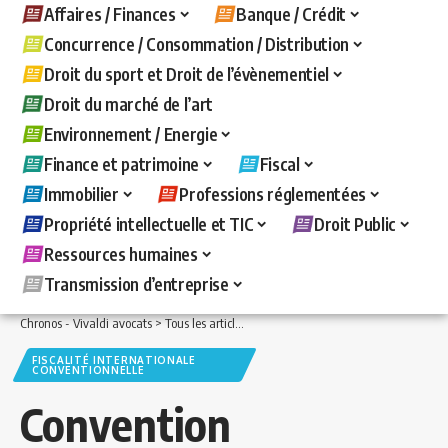
Affaires / Finances
Banque / Crédit
Concurrence / Consommation / Distribution
Droit du sport et Droit de l’évènementiel
Droit du marché de l’art
Environnement / Energie
Finance et patrimoine
Fiscal
Immobilier
Professions réglementées
Propriété intellectuelle et TIC
Droit Public
Ressources humaines
Transmission d’entreprise
Chronos - Vivaldi avocats
>
Tous les articles
>
Fiscal
>
Fiscalité internationale con
FISCALITÉ INTERNATIONALE
CONVENTIONNELLE
Convention