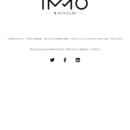
Vivaldi Chronos © - Hôtel Delagarde - 120, rue de l'Hôpital Militaire - 59043 LILLE / 45 avenue Victor Hugo - 75116 PARIS
Politique de confidentialité
|
Mentions légales
|
Crédits