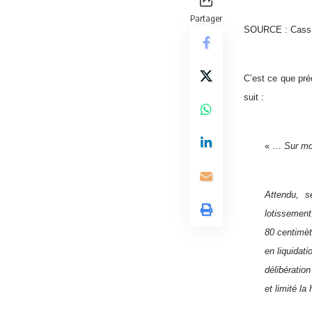
Partager
SOURCE :
Cass
C’est ce que pré
suit :
« …
Sur mo
Attendu, s
lotissement
80 centimèt
en liquidat
délibératio
et limité la