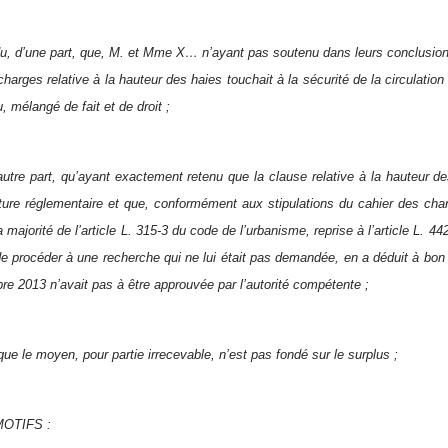
u, d’une part, que, M. et Mme X… n’ayant pas soutenu dans leurs conclusions
charges relative à la hauteur des haies touchait à la sécurité de la circulatio
 mélangé de fait et de droit ;
autre part, qu’ayant exactement retenu que la clause relative à la hauteur d
ure réglementaire et que, conformément aux stipulations du cahier des char
 majorité de l’article L. 315-3 du code de l’urbanisme, reprise à l’article L. 442
e procéder à une recherche qui ne lui était pas demandée, en a déduit à bon 
re 2013 n’avait pas à être approuvée par l’autorité compétente ;
 que le moyen, pour partie irrecevable, n’est pas fondé sur le surplus ;
OTIFS :