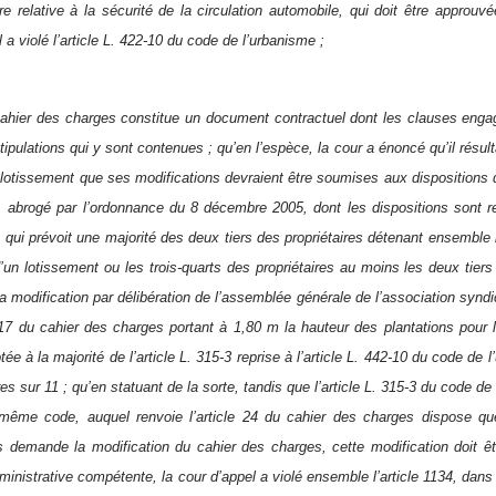
re relative à la sécurité de la circulation automobile, qui doit être approuvé
 a violé l’article L. 422-10 du code de l’urbanisme ;
cahier des charges constitue un document contractuel dont les clauses engag
tipulations qui y sont contenues ; qu’en l’espèce, la cour a énoncé qu’il résulta
lotissement que ses modifications devraient être soumises aux dispositions d
, abrogé par l’ordonnance du 8 décembre 2005, dont les dispositions sont rep
ui prévoit une majorité des deux tiers des propriétaires détenant ensemble l
d’un lotissement ou les trois-quarts des propriétaires au moins les deux tiers 
la modification par délibération de l’assemblée générale de l’association synd
e 17 du cahier des charges portant à 1,80 m la hauteur des plantations pour 
tée à la majorité de l’article L. 315-3 reprise à l’article L. 442-10 du code de
res sur 11 ; qu’en statuant de la sorte, tandis que l’article L. 315-3 du code de
même code, auquel renvoie l’article 24 du cahier des charges dispose que
es demande la modification du cahier des charges, cette modification doit ê
dministrative compétente, la cour d’appel a violé ensemble l’article 1134, dans