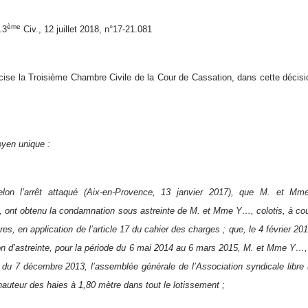
ème
.3
Civ., 12 juillet 2018, n°17-21.081
cise la Troisième Chambre Civile de la Cour de Cassation, dans cette décisi
yen unique :
elon l’arrêt attaqué (Aix-en-Provence, 13 janvier 2017), que M. et Mm
, ont obtenu la condamnation sous astreinte de M. et Mme Y…, colotis, à cou
res, en application de l’article 17 du cahier des charges ; que, le 4 février
ion d’astreinte, pour la période du 6 mai 2014 au 6 mars 2015, M. et Mme Y…, q
n du 7 décembre 2013, l’assemblée générale de l’Association syndicale libre (
 hauteur des haies à 1,80 mètre dans tout le lotissement ;