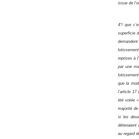
issue de l’o
4°/ que c’e
superficie 
demandent o
lotissement
reprises à 
par une maj
lotissement 
que la modi
l’article 1
été votée «
majorité de 
si les deux
détenaient 
au regard de