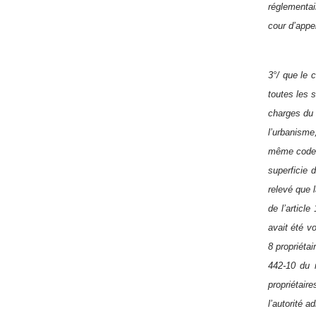
réglementai
cour d’appel
3°/ que le 
toutes les s
charges du 
l’urbanisme
même code q
superficie 
relevé que 
de l’articl
avait été vo
8 propriétai
442-10 du 
propriétair
l’autorité a