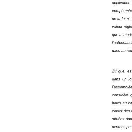
application
compétente 
de la loi n
valeur régl
qui a modi
l’autorisati
dans sa réd
2°/ que, es
dans un lot
l’assemblée
considéré q
haies au ni
cahier des 
situées dan
devront pas