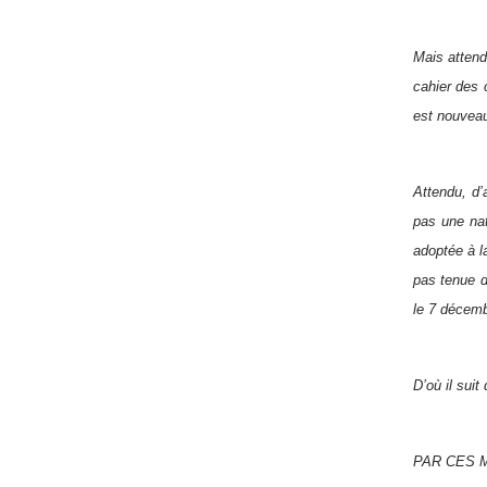
Mais attend
cahier des 
est nouveau,
Attendu, d’
pas une nat
adoptée à la
pas tenue d
le 7 décemb
D’où il suit
PAR CES M