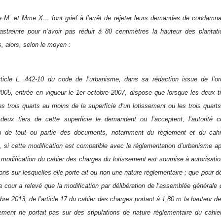
e M. et Mme X… font grief à l’arrêt de rejeter leurs demandes de condamn
streinte pour n’avoir pas réduit à 80 centimètres la hauteur des plantati
s, alors, selon le moyen :
article L. 442-10 du code de l’urbanisme, dans sa rédaction issue de l’
05, entrée en vigueur le 1er octobre 2007, dispose que lorsque les deux ti
s trois quarts au moins de la superficie d’un lotissement ou les trois quart
deux tiers de cette superficie le demandent ou l’acceptent, l’autorité 
on de tout ou partie des documents, notamment du règlement et du cahi
, si cette modification est compatible avec le réglementation d’urbanisme ap
a modification du cahier des charges du lotissement est soumise à autorisati
tions sur lesquelles elle porte ait ou non une nature réglementaire ; que pou
 cour a relevé que la modification par délibération de l’assemblée générale d
re 2013, de l’article 17 du cahier des charges portant à 1,80 m la hauteur des
ement ne portait pas sur des stipulations de nature réglementaire du cahie