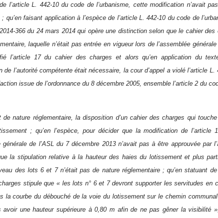
 de l’article L. 442-10 du code de l’urbanisme, cette modification n’avait pas 
; qu’en faisant application à l’espèce de l’article L. 442-10 du code de l’ur
° 2014-366 du 24 mars 2014 qui opère une distinction selon que le cahier des
ementaire, laquelle n’était pas entrée en vigueur lors de l’assemblée généra
fié l’article 17 du cahier des charges et alors qu’en application du tex
on de l’autorité compétente était nécessaire, la cour d’appel a violé l’article 
action issue de l’ordonnance du 8 décembre 2005, ensemble l’article 2 du code
t de nature réglementaire, la disposition d’un cahier des charges qui touche 
issement ; qu’en l’espèce, pour décider que la modification de l’article
 générale de l’ASL du 7 décembre 2013 n’avait pas à être approuvée par l’a
ue la stipulation relative à la hauteur des haies du lotissement et plus par
veau des lots 6 et 7 n’était pas de nature réglementaire ; qu’en statuant de 
charges stipule que « les lots n° 6 et 7 devront supporter les servitudes en 
s la courbe du débouché de la voie du lotissement sur le chemin communal 
 avoir une hauteur supérieure à 0,80 m afin de ne pas gêner la visibilité 