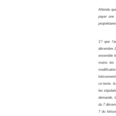
Attendu qu
payer une a
propriétaire
1°/ que l’
décembre 20
ensemble le
moins les 
modificati
lotissement
ce texte, l
les stipula
demande, la
du 7 décemb
7 du lotiss