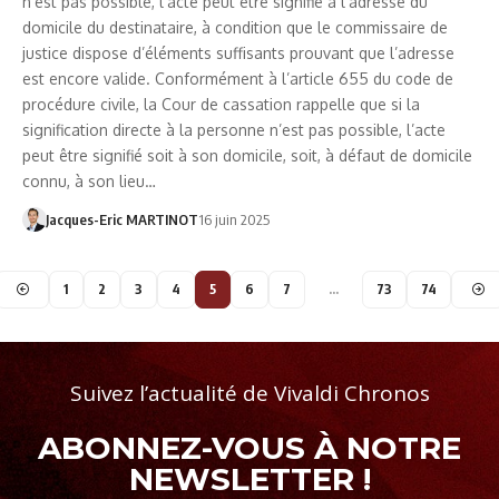
n’est pas possible, l’acte peut être signifié à l’adresse du
domicile du destinataire, à condition que le commissaire de
justice dispose d’éléments suffisants prouvant que l’adresse
est encore valide. Conformément à l’article 655 du code de
procédure civile, la Cour de cassation rappelle que si la
signification directe à la personne n’est pas possible, l’acte
peut être signifié soit à son domicile, soit, à défaut de domicile
connu, à son lieu…
Jacques-Eric MARTINOT
16 juin 2025
1
2
3
4
5
6
7
…
73
74
Suivez l’actualité de Vivaldi Chronos
ABONNEZ-VOUS À NOTRE
NEWSLETTER !