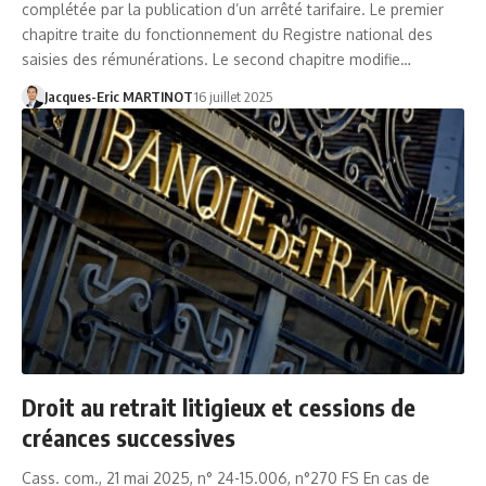
complétée par la publication d’un arrêté tarifaire. Le premier
chapitre traite du fonctionnement du Registre national des
saisies des rémunérations. Le second chapitre modifie…
Jacques-Eric MARTINOT
16 juillet 2025
Droit au retrait litigieux et cessions de
créances successives
Cass. com., 21 mai 2025, n° 24-15.006, n°270 FS En cas de