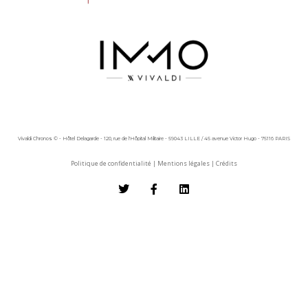
Vivaldi Chronos © - Hôtel Delagarde - 120, rue de l'Hôpital Militaire - 59043 LILLE / 45 avenue Victor Hugo - 75116 PARIS
Politique de confidentialité
|
Mentions légales
|
Crédits