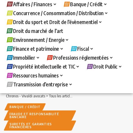
Affaires / Finances
Banque / Crédit
Concurrence / Consommation / Distribution
Droit du sport et Droit de l’évènementiel
Droit du marché de l’art
Environnement / Energie
Finance et patrimoine
Fiscal
Immobilier
Professions réglementées
Propriété intellectuelle et TIC
Droit Public
Ressources humaines
Transmission d’entreprise
Chronos - Vivaldi avocats
>
Tous les articles
>
Banque / Crédit
>
Fraude et responsa
BANQUE / CRÉDIT
FRAUDE ET RESPONSABILITÉ
BANCAIRE
SURETÉS ET GARANTIES
FINANCIÈRES