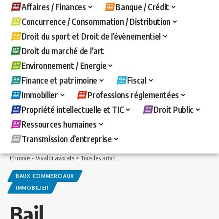
Affaires / Finances
Banque / Crédit
Concurrence / Consommation / Distribution
Droit du sport et Droit de l’évènementiel
Droit du marché de l’art
Environnement / Energie
Finance et patrimoine
Fiscal
Immobilier
Professions réglementées
Propriété intellectuelle et TIC
Droit Public
Ressources humaines
Transmission d’entreprise
Chronos - Vivaldi avocats
>
Tous les articles
>
Immobilier
>
Baux commerciaux
>
B
BAUX COMMERCIAUX
IMMOBILIER
Bail