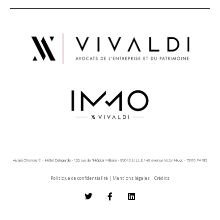
Vivaldi Chronos © - Hôtel Delagarde - 120, rue de l'Hôpital Militaire - 59043 LILLE / 45 avenue Victor Hugo - 75116 PARIS
Politique de confidentialité
|
Mentions légales
|
Crédits